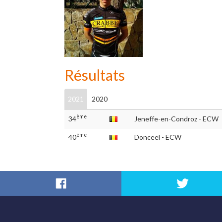
Résultats
2021
2020
ème
34
Jeneffe-en-Condroz - ECW
ème
40
Donceel - ECW