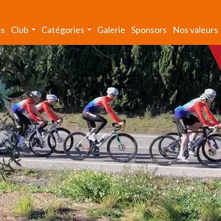
és
Club
Catégories
Galerie
Sponsors
Nos valeurs
...
...