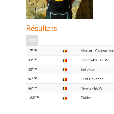
Résultats
2020
ème
17
Mettet - Course d'e
ème
33
Sombreffe - ECW
ème
43
Betekom
ème
46
Oud-Heverlee
ème
46
Nivelle - ECW
ème
163
Zolder