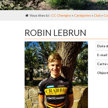
Vous êtes ici :
CC Chevigny
»
Catégories
»
Club
»
Co
ROBIN LEBRUN
Date d
E-mail
Carte 
Object