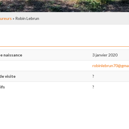
ureurs
» Robin Lebrun
e naissance
3 janvier 2020
robinlebrun70@gmai
de visite
?
ifs
?