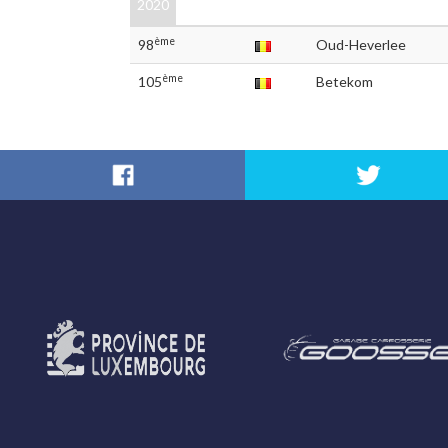
2020
ème
98
Oud-Heverlee
ème
105
Betekom