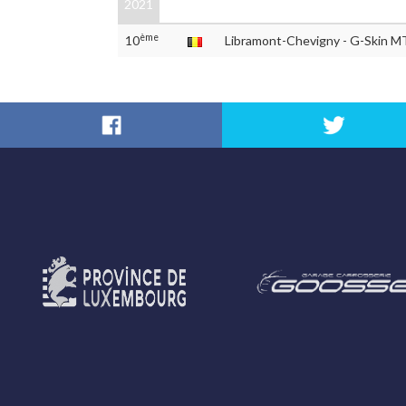
2021
ème
10
Libramont-Chevigny - G-Skin M