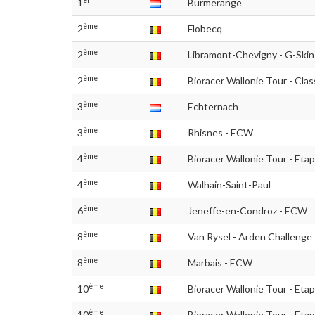
1
Burmerange
ème
2
Flobecq
ème
2
Libramont-Chevigny - G-Ski
ème
2
Bioracer Wallonie Tour - Cla
ème
3
Echternach
ème
3
Rhisnes - ECW
ème
4
Bioracer Wallonie Tour - Eta
ème
4
Walhain-Saint-Paul
ème
6
Jeneffe-en-Condroz - ECW
ème
8
Van Rysel - Arden Challenge 
ème
8
Marbais - ECW
ème
10
Bioracer Wallonie Tour - Eta
ème
10
Bioracer Wallonie Tour - Eta