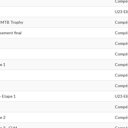
Compét
U23-El
n MTB Trophy
Compét
ssement final
Compét
Compét
Compét
pe 1
Compét
Compét
Compét
- Etape 1
U23-El
Compét
pe 2
Compét
pe 3 - CLM
Compét