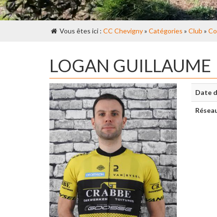
Vous êtes ici :
CC Chevigny
»
Catégories
»
Club
»
Co
LOGAN GUILLAUME
Date d
Réseau