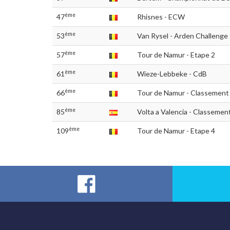
ème
47
Rhisnes - ECW
ème
53
Van Rysel - Arden Challenge 
ème
57
Tour de Namur - Etape 2
ème
61
Wieze-Lebbeke - CdB
ème
66
Tour de Namur - Classement 
ème
85
Volta a Valencia - Classement
ème
109
Tour de Namur - Etape 4