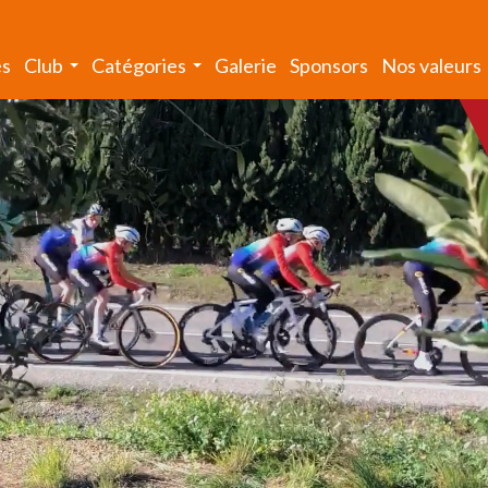
és
Club
Catégories
Galerie
Sponsors
Nos valeurs
...
...