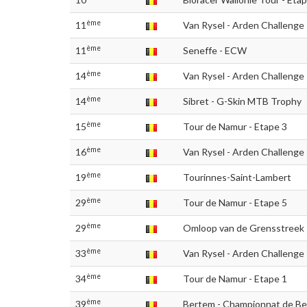
ème
11
Van Rysel - Arden Challenge 
ème
11
Seneffe - ECW
ème
14
Van Rysel - Arden Challenge 
ème
14
Sibret - G-Skin MTB Trophy
ème
15
Tour de Namur - Etape 3
ème
16
Van Rysel - Arden Challenge 
ème
19
Tourinnes-Saint-Lambert
ème
29
Tour de Namur - Etape 5
ème
29
Omloop van de Grensstreek 
ème
33
Van Rysel - Arden Challenge 
ème
34
Tour de Namur - Etape 1
ème
39
Bertem - Championnat de Be