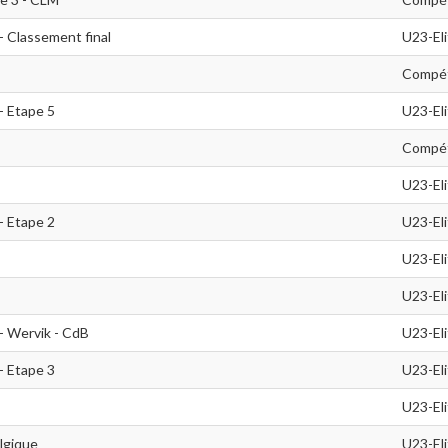
- Classement final
U23-El
Compét
- Etape 5
U23-El
Compét
U23-El
- Etape 2
U23-El
U23-El
U23-El
- Wervik - CdB
U23-El
- Etape 3
U23-El
U23-El
lgique
U23-El