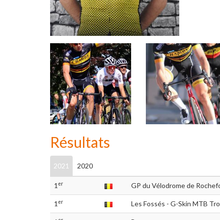
Résultats
2021
2020
er
1
GP du Vélodrome de Rochefo
er
1
Les Fossés - G-Skin MTB Tr
er