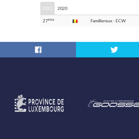
2022
2020
ème
27
Famillereux - ECW