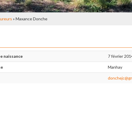
ureurs
» Maxance Donche
e naissance
7 février 201
se
Manhay
donchejc@gm