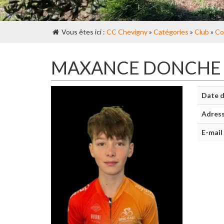
Vous êtes ici :
CC Chevigny
»
Catégories
»
Club
»
Co
MAXANCE DONCHE
Date d
Adres
E-mail