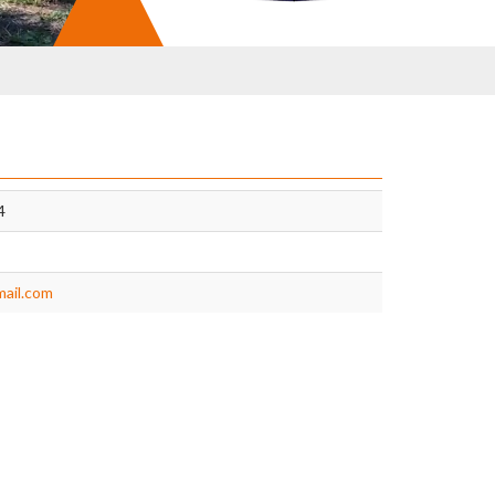
4
ail.com