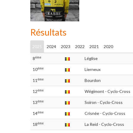
Résultats
2025
2024
2023
2022
2021
2020
ème
8
Léglise
ème
10
Lierneux
ème
11
Bourdon
ème
12
Wégimont - Cyclo-Cross
ème
13
Soiron - Cyclo-Cross
ème
14
Crisnée - Cyclo-Cross
ème
18
La Reid - Cyclo-Cross