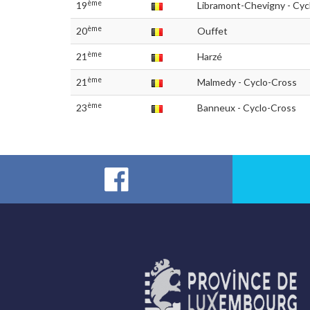
ème
19
Libramont-Chevigny - Cyc
ème
20
Ouffet
ème
21
Harzé
ème
21
Malmedy - Cyclo-Cross
ème
23
Banneux - Cyclo-Cross