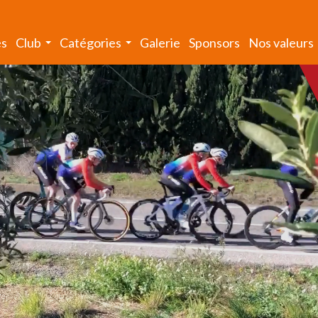
és
Club
Catégories
Galerie
Sponsors
Nos valeurs
...
...