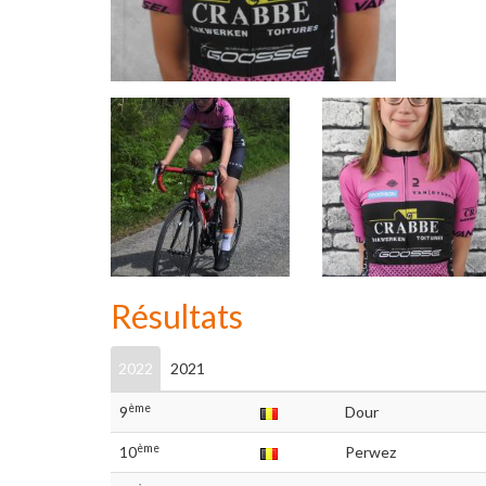
Résultats
2022
2021
ème
9
Dour
ème
10
Perwez