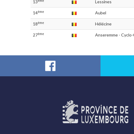
ème
13
Lessines
ème
14
Aubel
ème
18
Hélécine
ème
27
Anseremme - Cyclo-