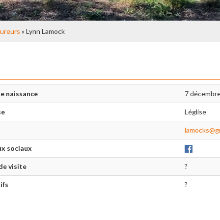
ureurs
» Lynn Lamock
e naissance
7 décembr
se
Léglise
lamocks@gm
x sociaux
de visite
?
ifs
?