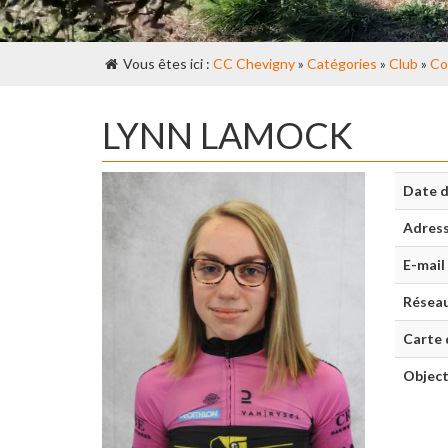
Vous êtes ici :
CC Chevigny
»
Catégories
»
Club
»
Co
LYNN LAMOCK
Date d
Adres
E-mail
Réseau
Carte 
Object