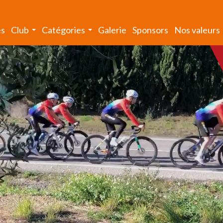
és
Club
Catégories
Galerie
Sponsors
Nos valeurs
...
...