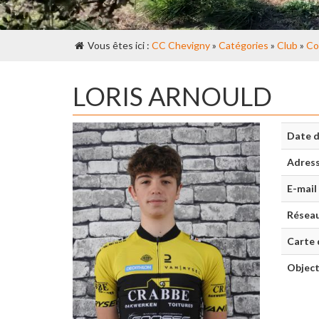
Vous êtes ici :
CC Chevigny
»
Catégories
»
Club
»
Co
LORIS ARNOULD
Date d
Adres
E-mail
Réseau
Carte 
Object