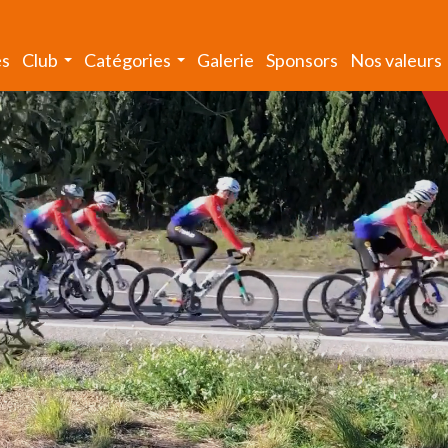
és
Club
Catégories
Galerie
Sponsors
Nos valeurs
...
...