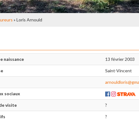
ureurs
» Loris Arnould
e naissance
13 février 2003
se
Saint-Vincent
arnouldloris@gma
x sociaux
de visite
?
ifs
?