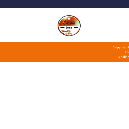
Copyright
To
Réalis