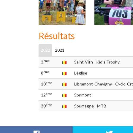
Résultats
2022
2021
ème
3
Saint-Vith - Kid's Trophy
ème
8
Léglise
ème
10
Libramont-Chevigny - Cyclo-Cr
ème
12
Sprimont
ème
30
Soumagne - MTB