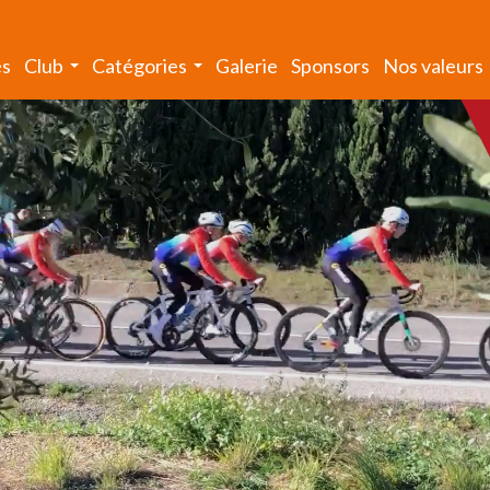
és
Club
Catégories
Galerie
Sponsors
Nos valeurs
...
...