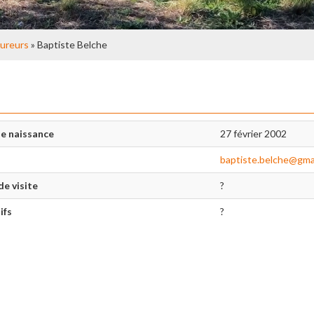
ureurs
» Baptiste Belche
e naissance
27 février 2002
baptiste.belche@gma
de visite
?
ifs
?