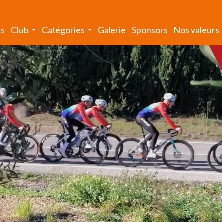
és
Club
Catégories
Galerie
Sponsors
Nos valeurs
...
...