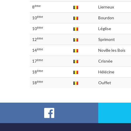
ème
8
Lierneux
ème
10
Bourdon
ème
10
Léglise
ème
12
Sprimont
ème
14
Noville les Bois
ème
17
Crisnée
ème
18
Hélécine
ème
18
Ouffet