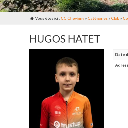
Vous êtes ici :
CC Chevigny
»
Catégories
»
Club
»
Co
HUGOS HATET
Date d
Adres