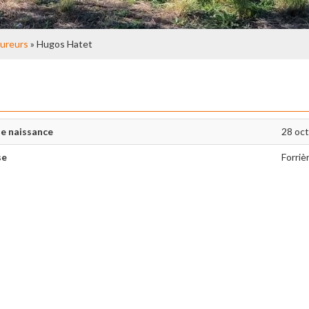
ureurs
» Hugos Hatet
e naissance
28 oc
se
Forriè