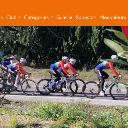
és
Club
Catégories
Galerie
Sponsors
Nos valeurs
...
...