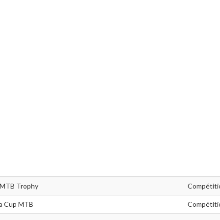
r MTB Trophy
Compétiti
ia Cup MTB
Compétiti