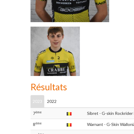
Résultats
2023
2022
ème
7
Sibret - G-skin Rockride
ème
8
Warnant - G-Skin Wallon