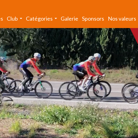
és
Club
Catégories
Galerie
Sponsors
Nos valeurs
...
...