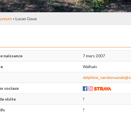
ureurs
» Lucas Goux
e naissance
7 mars 2007
se
Walhain
delphine_vandensande@v
x sociaux
de visite
?
ifs
?