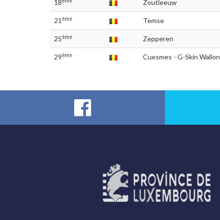
ème
18
Zoutleeuw
ème
21
Temse
ème
25
Zepperen
ème
29
Cuesmes - G-Skin Wallo