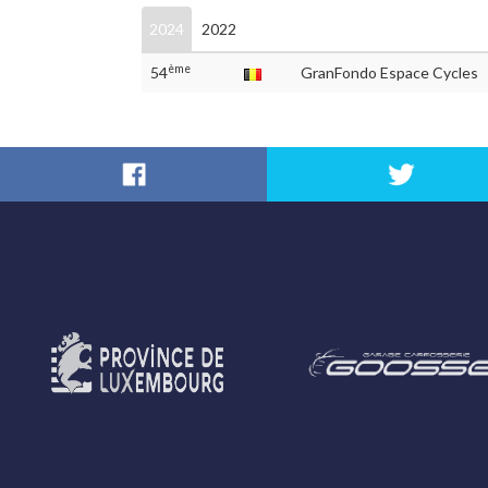
2024
2022
ème
54
GranFondo Espace Cycles