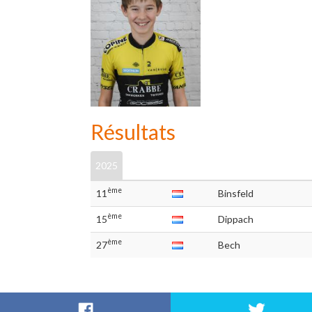
Résultats
2025
ème
11
Binsfeld
ème
15
Dippach
ème
27
Bech