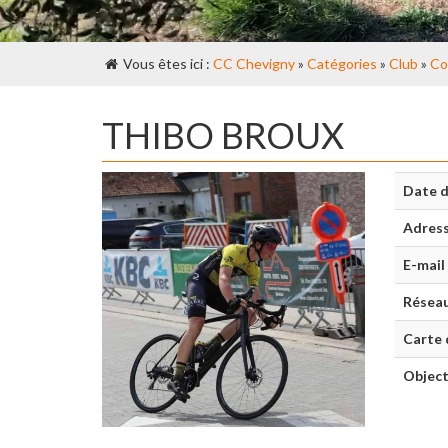
Vous êtes ici :
CC Chevigny
»
Catégories
»
Club
»
Co
THIBO BROUX
Date d
Adres
E-mail
Réseau
Carte 
Object