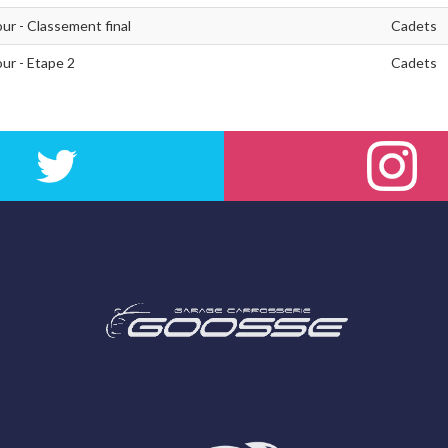
ur - Classement final
Cadets
ur - Etape 2
Cadets