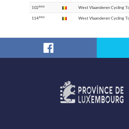
ème
102
West Vlaanderen Cycling To
ème
114
West Vlaanderen Cycling To