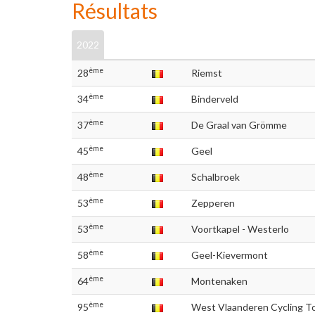
Résultats
2022
ème
28
Riemst
ème
34
Binderveld
ème
37
De Graal van Grömme
ème
45
Geel
ème
48
Schalbroek
ème
53
Zepperen
ème
53
Voortkapel - Westerlo
ème
58
Geel-Kievermont
ème
64
Montenaken
ème
95
West Vlaanderen Cycling To