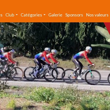
és
Club
Catégories
Galerie
Sponsors
Nos valeurs
...
...