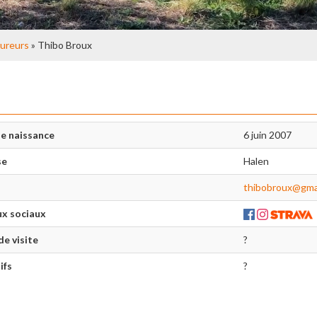
ureurs
» Thibo Broux
e naissance
6 juin 2007
se
Halen
thibobroux@gmai
x sociaux
de visite
?
ifs
?