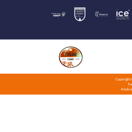
Copyright
To
Réalis