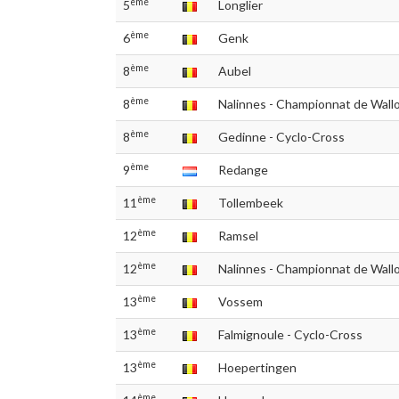
ème
5
Longlier
ème
6
Genk
ème
8
Aubel
ème
8
Nalinnes - Championnat de Wall
ème
8
Gedinne - Cyclo-Cross
ème
9
Redange
ème
11
Tollembeek
ème
12
Ramsel
ème
12
Nalinnes - Championnat de Wall
ème
13
Vossem
ème
13
Falmignoule - Cyclo-Cross
ème
13
Hoepertingen
ème