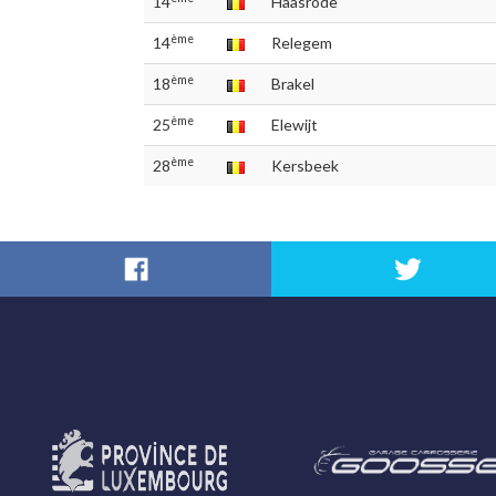
14
Haasrode
ème
14
Relegem
ème
18
Brakel
ème
25
Elewijt
ème
28
Kersbeek