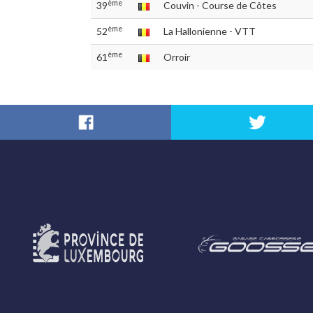
ème
39
Couvin - Course de Côtes
ème
52
La Hallonienne - VTT
ème
61
Orroir