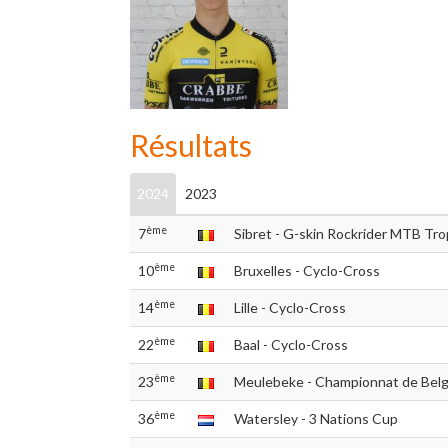
Résultats
2024
2023
ème
7
Sibret - G-skin Rockrider MTB Tr
ème
10
Bruxelles - Cyclo-Cross
ème
14
Lille - Cyclo-Cross
ème
22
Baal - Cyclo-Cross
ème
23
Meulebeke - Championnat de Belg
ème
36
Watersley - 3 Nations Cup