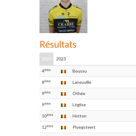
Résultats
2024
2023
ème
4
Boussu
ème
8
Laneuville
ème
9
Othée
ème
9
Léglise
ème
10
Hotton
ème
12
Ploegsteert