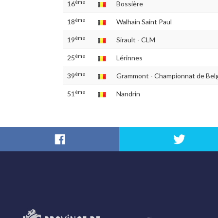
ème
16
Bossière
ème
18
Walhain Saint Paul
ème
19
Sirault - CLM
ème
25
Lérinnes
ème
39
Grammont - Championnat de Bel
ème
51
Nandrin