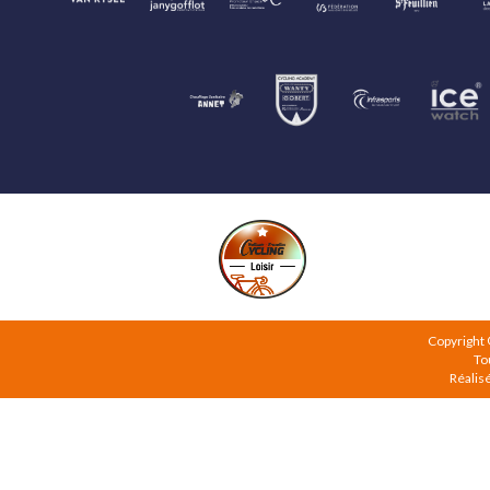
Copyright
To
Réalis