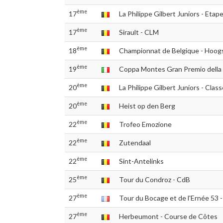
ème
17
La Philippe Gilbert Juniors - Etap
ème
17
Sirault - CLM
ème
18
Championnat de Belgique - Hoog
ème
19
Coppa Montes Gran Premio della
ème
20
La Philippe Gilbert Juniors - Clas
ème
20
Heist op den Berg
ème
22
Trofeo Emozione
ème
22
Zutendaal
ème
22
Sint-Antelinks
ème
25
Tour du Condroz - CdB
ème
27
Tour du Bocage et de l'Ernée 53 -
ème
27
Herbeumont - Course de Côtes