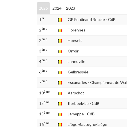
2025
2024
2023
er
1
GP Ferdinand Bracke - CdB
ème
2
Florennes
ème
2
Hoeselt
ème
3
Orroir
ème
4
Laneuville
ème
6
Gelbressée
ème
7
Escanafles - Championnat de Wal
ème
10
Aarschot
ème
15
Korbeek-Lo - CdB
ème
15
Jemeppe - CdB
ème
16
Liège-Bastogne-Liège