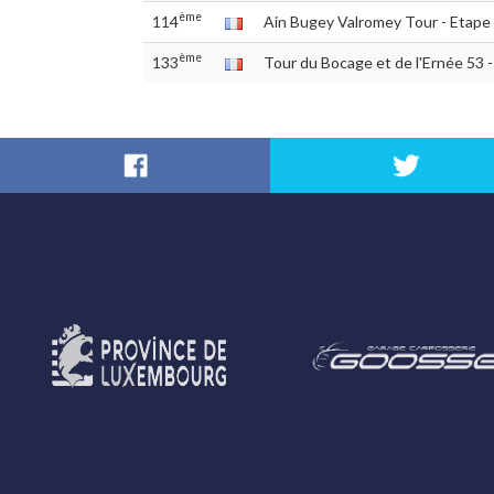
ème
114
Ain Bugey Valromey Tour - Etape
ème
133
Tour du Bocage et de l'Ernée 53 