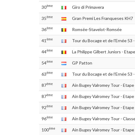
ème
30
Giro di Primavera
ème
35
Gran Premi Les Franqueses KH7
ème
36
Romsée-Stavelot-Romsée
ème
41
Tour du Bocage et de l'Ernée 53 -
ème
44
La Philippe Gilbert Juniors - Etap
ème
54
GP Patton
ème
63
Tour du Bocage et de l'Ernée 53 -
ème
87
Ain Bugey Valromey Tour - Etape
ème
87
Ain Bugey Valromey Tour - Etape
ème
92
Ain Bugey Valromey Tour - Etape
ème
96
Ain Bugey Valromey Tour - Classe
ème
100
Ain Bugey Valromey Tour - Etape