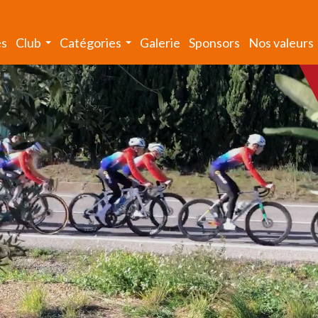
és
Club
Catégories
Galerie
Sponsors
Nos valeurs
...
...