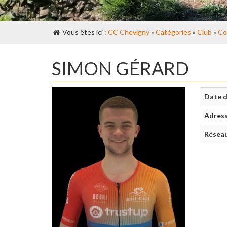
Vous êtes ici :
CC Chevigny
»
Catégories
»
Club
»
Co
SIMON GÉRARD
Date d
Adres
Réseau