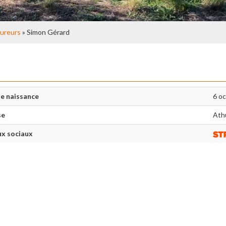
ureurs
» Simon Gérard
e naissance
6 o
se
Ath
x sociaux