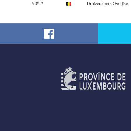
ème
90
Druivenkoers Overijse