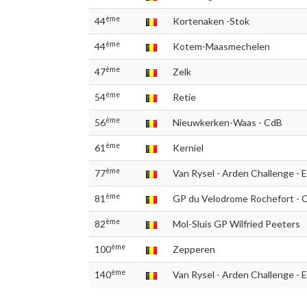
ème
44
Kortenaken -Stok
ème
44
Kotem-Maasmechelen
ème
47
Zelk
ème
54
Retie
ème
56
Nieuwkerken-Waas - CdB
ème
61
Kerniel
ème
77
Van Rysel - Arden Challenge - 
ème
81
GP du Velodrome Rochefort - 
ème
82
Mol-Sluis GP Wilfried Peeters
ème
100
Zepperen
ème
140
Van Rysel - Arden Challenge - 