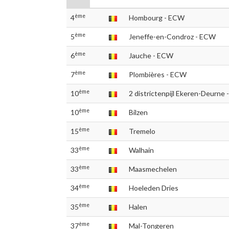
ème
4
Hombourg - ECW
ème
5
Jeneffe-en-Condroz - ECW
ème
6
Jauche - ECW
ème
7
Plombières - ECW
ème
10
2 districtenpijl Ekeren-Deurne 
ème
10
Bilzen
ème
15
Tremelo
ème
33
Walhain
ème
33
Maasmechelen
ème
34
Hoeleden Dries
ème
35
Halen
ème
37
Mal-Tongeren