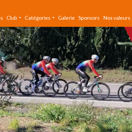
és
Club
Catégories
Galerie
Sponsors
Nos valeurs
...
...