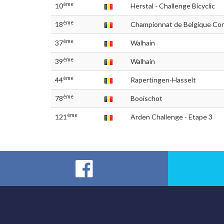
ème
10
Herstal - Challenge Bicyclic
ème
18
Championnat de Belgique Cont
ème
37
Walhain
ème
39
Walhain
ème
44
Rapertingen-Hasselt
ème
78
Booischot
ème
121
Arden Challenge - Etape 3