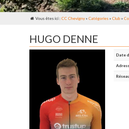
Vous êtes ici :
CC Chevigny
»
Catégories
»
Club
»
Co
HUGO DENNE
Date d
Adres
Réseau