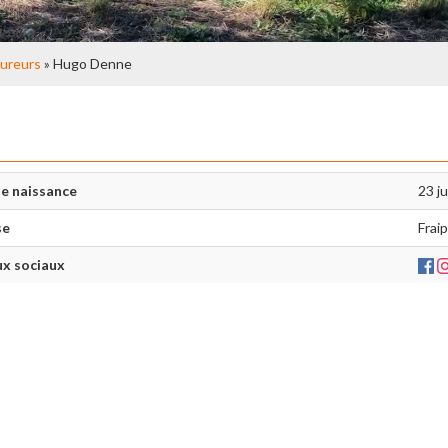
ureurs
» Hugo Denne
e naissance
23 ju
se
Frai
x sociaux