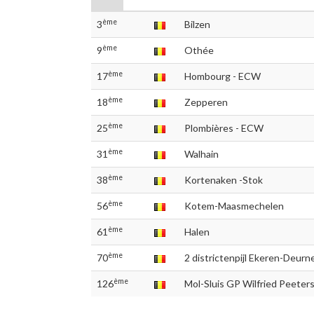
ème
3
Bilzen
ème
9
Othée
ème
17
Hombourg - ECW
ème
18
Zepperen
ème
25
Plombières - ECW
ème
31
Walhain
ème
38
Kortenaken -Stok
ème
56
Kotem-Maasmechelen
ème
61
Halen
ème
70
2 districtenpijl Ekeren-Deurn
ème
126
Mol-Sluis GP Wilfried Peeter