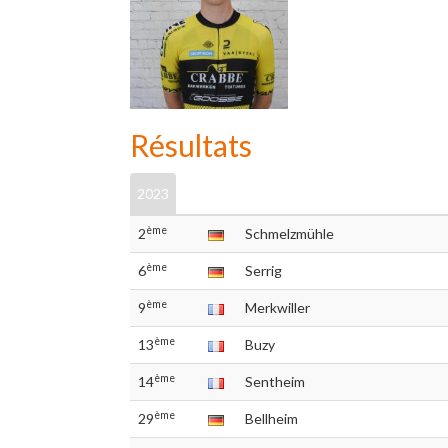
Résultats
2023
ème
2
Schmelzmühle
ème
6
Serrig
ème
9
Merkwiller
ème
13
Buzy
ème
14
Sentheim
ème
29
Bellheim