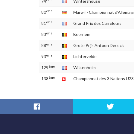
ème
74
Wintershouse
ème
80
Märwil - Championnat d'Allema
ème
81
Grand Prix des Carreleurs
ème
83
Beernem
ème
88
Grote Prijs Antoon Decock
ème
93
Lichtervelde
ème
129
Wittenheim
ème
138
Championnat des 3 Nations U23