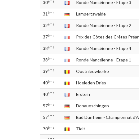
ème
30
Ronde Nancéienne - Etape 3
ème
31
Lampertswalde
ème
32
Ronde Nancéienne - Etape 2
ème
37
Prix des Côtes des Crêtes Préa
ème
38
Ronde Nancéienne - Etape 4
ème
38
Ronde Nancéienne - Etape 1
ème
39
Oostnieuwkerke
ème
40
Hoeleden Dries
ème
40
Erstein
ème
57
Donaueschingen
ème
57
Bad Dürrheim - Championnat d'
ème
70
Tielt