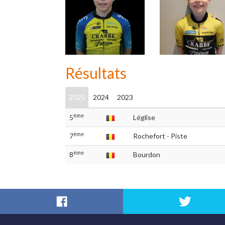
Résultats
2025
2024
2023
ème
5
Léglise
ème
7
Rochefort - Piste
ème
8
Bourdon