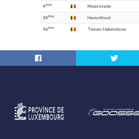
ème
4
Molenstede
ème
34
Herenthout
ème
46
Tienen-Hakendover