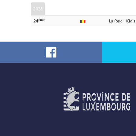
2023
ème
24
La Reid - Kid'