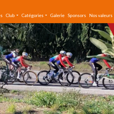
és
Club
Catégories
Galerie
Sponsors
Nos valeurs
...
...