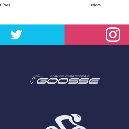
t Paul
Juniors