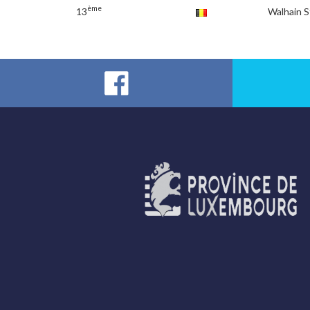
ème
13
Walhain S