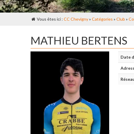
Vous êtes ici :
CC Chevigny
»
Catégories
»
Club
»
Co
MATHIEU BERTENS
Date d
Adres
Réseau