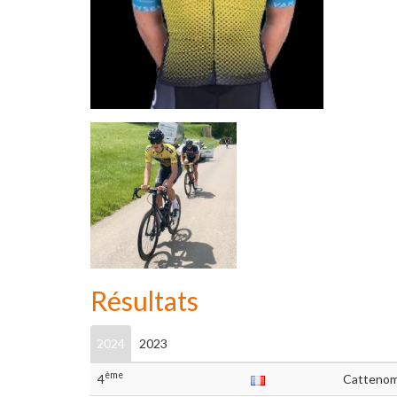
Résultats
2024
2023
ème
4
Catteno