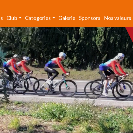
és
Club
Catégories
Galerie
Sponsors
Nos valeurs
...
...