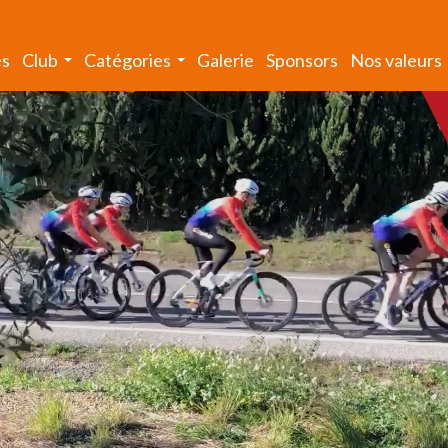
és
Club
Catégories
Galerie
Sponsors
Nos valeurs
...
...