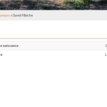
ureurs
» David Filbiche
e naissance
1
se
L