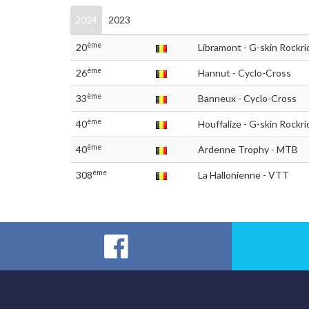
2024
2023
ème
20
Libramont - G-skin Rockr
ème
26
Hannut - Cyclo-Cross
ème
33
Banneux - Cyclo-Cross
ème
40
Houffalize - G-skin Rock
ème
40
Ardenne Trophy - MTB
ème
308
La Hallonienne - VTT