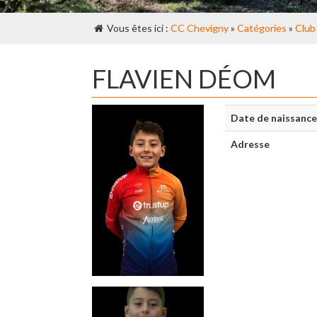
Vous êtes ici :
CC Chevigny
»
Catégories
»
Club
FLAVIEN DÉOM
Date de naissance
Adresse