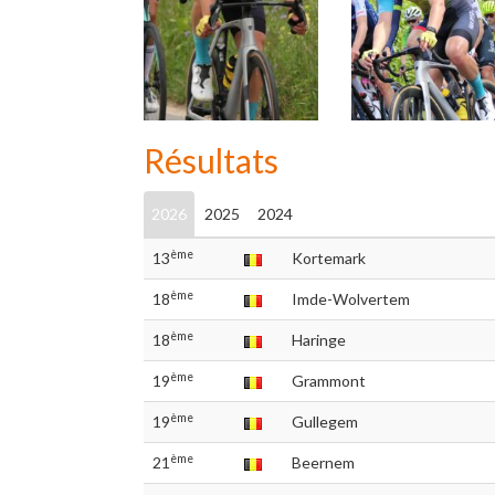
Résultats
2026
2025
2024
ème
13
Kortemark
ème
18
Imde-Wolvertem
ème
18
Haringe
ème
19
Grammont
ème
19
Gullegem
ème
21
Beernem