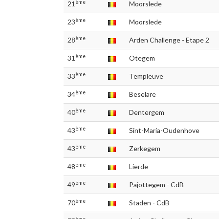
ème
21
Moorslede
ème
23
Moorslede
ème
28
Arden Challenge - Etape 2
ème
31
Otegem
ème
33
Templeuve
ème
34
Beselare
ème
40
Dentergem
ème
43
Sint-Maria-Oudenhove
ème
43
Zerkegem
ème
48
Lierde
ème
49
Pajottegem - CdB
ème
70
Staden - CdB
ème