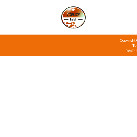
Copyright
To
Réalis