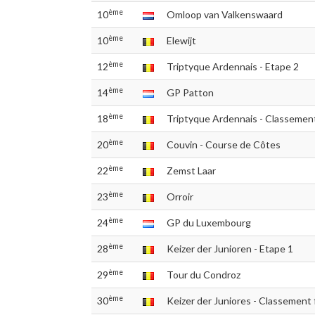
ème
10
Omloop van Valkenswaard
ème
10
Elewijt
ème
12
Triptyque Ardennais - Etape 2
ème
14
GP Patton
ème
18
Triptyque Ardennais - Classement
ème
20
Couvin - Course de Côtes
ème
22
Zemst Laar
ème
23
Orroir
ème
24
GP du Luxembourg
ème
28
Keizer der Junioren - Etape 1
ème
29
Tour du Condroz
ème
30
Keizer der Juniores - Classement f