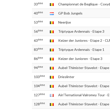
ème
33
Championnat de Beglique - Coxy
ème
40
GP Bob Jungels
ème
53
Neerijse
ème
56
Triptyque Ardennais - Etape 3
ème
63
Keizer der Juniores - Etape 2 - C
ème
83
Triptyque Ardennais - Etape 1
ème
86
Keizer der Junioren - Etape 3
ème
94
Aubel-Thimister-Stavelot - Etape
ème
103
Drieslinter
ème
104
Aubel-Thimister-Stavelot - Etape
ème
127
Ain'Ternational-Valromey Tour - E
ème
128
Aubel-Thimister-Stavelot - Etape