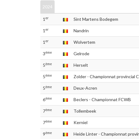
2024
er
1
Sint Martens Bodegem
er
1
Nandrin
er
1
Wolvertem
ème
3
Gelrode
ème
5
Herselt
ème
5
Zolder - Championnat provincial 
ème
5
Deux-Acren
ème
6
Beclers - Championnat FCWB
ème
7
Tollembeek
ème
7
Kerniel
ème
9
Heide Linter - Championnat provin