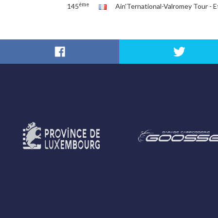
ème
145
Ain'Ternational-Valromey Tour - E