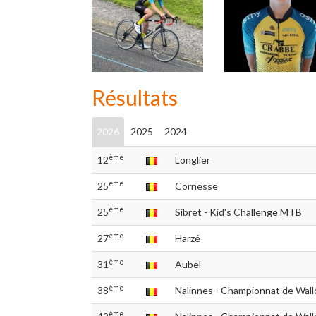
Résultats
2026
2025
2024
ème
12
Longlier
ème
25
Cornesse
ème
25
Sibret - Kid's Challenge MTB
ème
27
Harzé
ème
31
Aubel
ème
38
Nalinnes - Championnat de Wal
ème