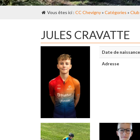
Vous êtes ici :
CC Chevigny
»
Catégories
»
Club
JULES CRAVATTE
Date de naissance
Adresse