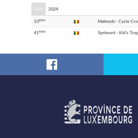
2025
2024
ème
10
Malmedy - Cyclo-Cr
ème
41
Sprimont - Kid's Tro