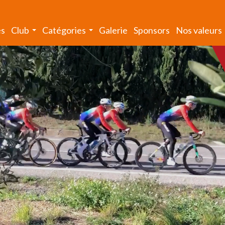
és
Club
Catégories
Galerie
Sponsors
Nos valeurs
...
...