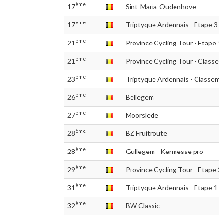
ème
17
Sint-Maria-Oudenhove
ème
17
Triptyque Ardennais - Etape 3
ème
21
Province Cycling Tour - Etape 
ème
21
Province Cycling Tour - Classe
ème
23
Triptyque Ardennais - Classem
ème
26
Bellegem
ème
27
Moorslede
ème
28
BZ Fruitroute
ème
28
Gullegem - Kermesse pro
ème
29
Province Cycling Tour - Etape 
ème
31
Triptyque Ardennais - Etape 1
ème
32
BW Classic