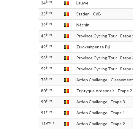
ème
34
Lauwe
ème
35
Staden - CdB
ème
39
Néchin
ème
45
Province Cycling Tour - Etape
ème
49
Zuidkempense Pijl
ème
53
Province Cycling Tour - Etape 
ème
59
Province Cycling Tour - Etape 
ème
78
Arden Challenge - Classement 
ème
80
Triptyque Ardennais - Etape 2
ème
90
Arden Challenge - Etape 3
ème
91
Arden Challenge - Etape 1
ème
116
Arden Challenge - Etape 2