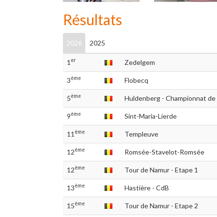
Résultats
2026
2025
er
1
Zedelgem
ème
3
Flobecq
ème
5
Huldenberg - Championnat de
ème
9
Sint-Maria-Lierde
ème
11
Templeuve
ème
12
Romsée-Stavelot-Romsée
ème
12
Tour de Namur - Etape 1
ème
13
Hastière - CdB
ème
15
Tour de Namur - Etape 2