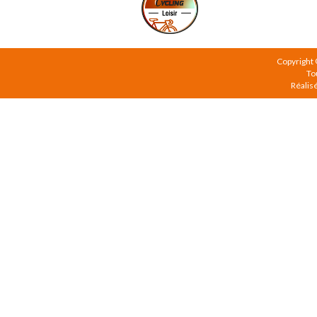
Copyright
To
Réalis