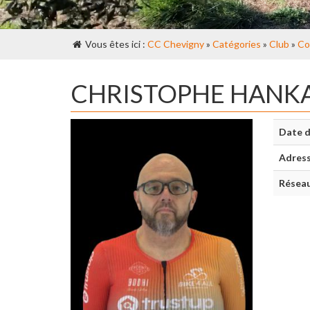
Vous êtes ici :
CC Chevigny
»
Catégories
»
Club
»
Co
CHRISTOPHE HANK
Date d
Adres
Réseau