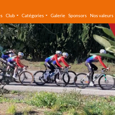
és
Club
Catégories
Galerie
Sponsors
Nos valeurs
...
...