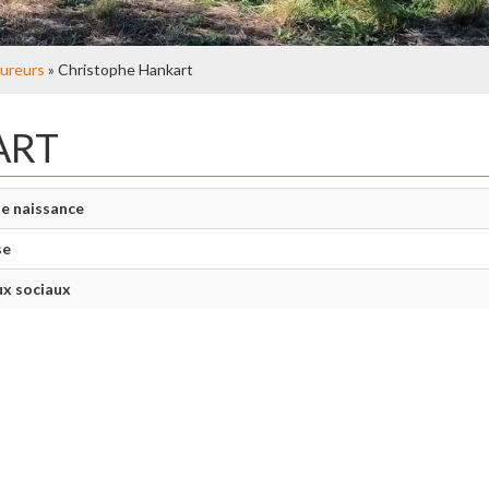
ureurs
» Christophe Hankart
ART
e naissance
se
x sociaux