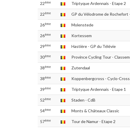
ème
22
Triptyque Ardennais - Etape 2
ème
22
GP du Vélodrome de Rochefort 
ème
26
Molenstede
ème
26
Kortessem
ème
29
Hastière - GP du Télévie
ème
30
Province Cycling Tour - Classeme
ème
38
Zutendaal
ème
38
Koppenbergcross - Cyclo-Cross
ème
39
Triptyque Ardennais - Etape 1
ème
52
Staden - CdB
ème
54
Monts & Châteaux Classic
ème
57
Tour de Namur - Etape 2