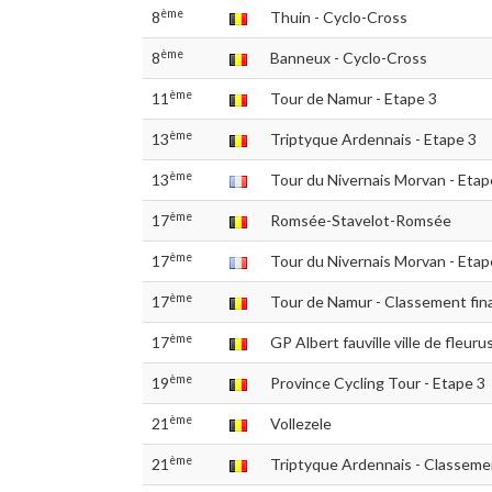
ème
8
Thuin - Cyclo-Cross
ème
8
Banneux - Cyclo-Cross
ème
11
Tour de Namur - Etape 3
ème
13
Triptyque Ardennais - Etape 3
ème
13
Tour du Nivernais Morvan - Etap
ème
17
Romsée-Stavelot-Romsée
ème
17
Tour du Nivernais Morvan - Etap
ème
17
Tour de Namur - Classement fina
ème
17
GP Albert fauville ville de fleuru
ème
19
Province Cycling Tour - Etape 3
ème
21
Vollezele
ème
21
Triptyque Ardennais - Classemen