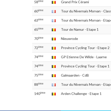
ème
58
Grand Prix Cérami
ème
60
Tour du Nivernais Morvan - Clas
ème
63
Tour du Nivernais Morvan - Etap
ème
65
Tour de Namur - Etape 1
ème
70
Nieuwrode
ème
72
Province Cycling Tour - Etape 2
ème
74
GP Etienne De Wilde - Laarne
ème
74
Province Cycling Tour - Etape 1
ème
75
Galmaarden - CdB
ème
88
Tour du Nivernais Morvan - Etap
ème
140
Arden Challenge - Etape 1