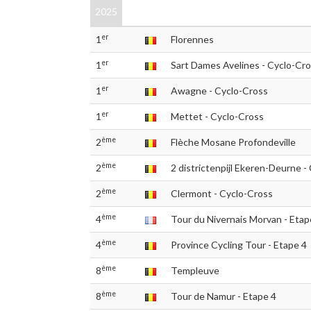
2025
er
1
Florennes
er
1
Sart Dames Avelines - Cyclo-Cr
er
1
Awagne - Cyclo-Cross
er
1
Mettet - Cyclo-Cross
ème
2
Flèche Mosane Profondeville
ème
2
2 districtenpijl Ekeren-Deurne -
ème
2
Clermont - Cyclo-Cross
ème
4
Tour du Nivernais Morvan - Etap
ème
4
Province Cycling Tour - Etape 4
ème
8
Templeuve
ème
8
Tour de Namur - Etape 4