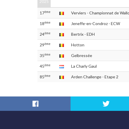
2025
ème
17
Verviers - Championnat de Wall
ème
18
Jeneffe-en-Condroz - ECW
ème
24
Bertrix - EDH
ème
29
Hotton
ème
35
Gelbressée
ème
45
La Charly Gaul
ème
85
Arden Challenge - Etape 2