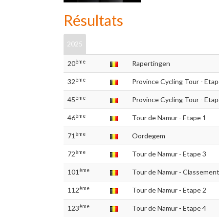
Résultats
2025
ème
20
Rapertingen
ème
32
Province Cycling Tour - Etap
ème
45
Province Cycling Tour - Etap
ème
46
Tour de Namur - Etape 1
ème
71
Oordegem
ème
72
Tour de Namur - Etape 3
ème
101
Tour de Namur - Classement 
ème
112
Tour de Namur - Etape 2
ème
123
Tour de Namur - Etape 4