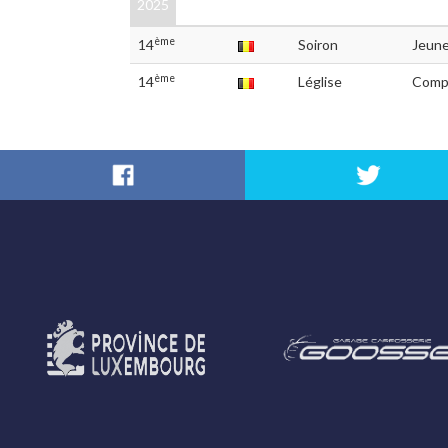
2025
ème
14
Soiron
Jeun
ème
14
Léglise
Compé