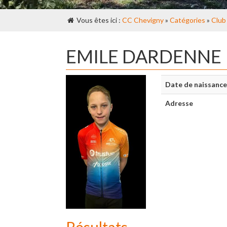
Vous êtes ici :
CC Chevigny
»
Catégories
»
Club
EMILE DARDENNE
Date de naissance
Adresse