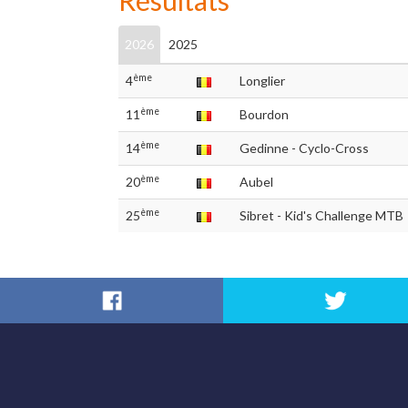
Résultats
2026
2025
ème
4
Longlier
ème
11
Bourdon
ème
14
Gedinne - Cyclo-Cross
ème
20
Aubel
ème
25
Sibret - Kid's Challenge MTB