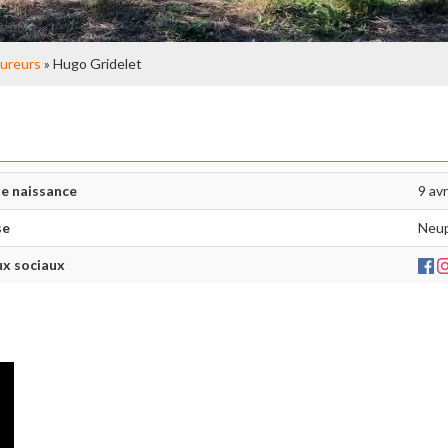
ureurs
» Hugo Gridelet
e naissance
9 avr
se
Neu
x sociaux