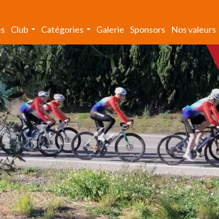
és
Club
Catégories
Galerie
Sponsors
Nos valeurs
...
...