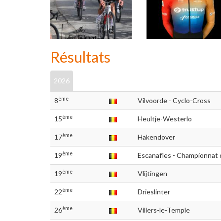
Résultats
2026
ème
8
Vilvoorde - Cyclo-Cross
ème
15
Heultje-Westerlo
ème
17
Hakendover
ème
19
Escanafles - Championnat 
ème
19
Vlijtingen
ème
22
Drieslinter
ème
26
Villers-le-Temple