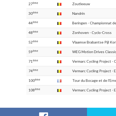
ème
27
Zoutleeuw
ème
30
Nandrin
ème
44
Beringen - Championnat de
ème
48
Zonhoven - Cyclo-Cross
ème
52
Vlaamse Brabantse Pijl Ko
ème
59
WEG Motion Drives Class
ème
71
Vermarc Cycling Project - 
ème
74
Vermarc Cycling Project - 
ème
100
Tour du Bocage et de l'Ern
ème
108
Vermarc Cycling Project - 