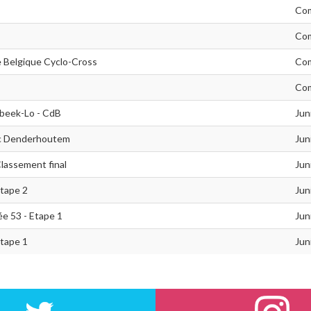
Com
Com
 Belgique Cyclo-Cross
Com
Com
rbeek-Lo - CdB
Jun
ic Denderhoutem
Jun
Classement final
Jun
Etape 2
Jun
ée 53 - Etape 1
Jun
Etape 1
Jun