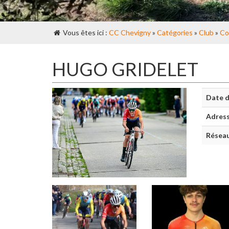
Vous êtes ici :
CC Chevigny
»
Catégories
»
Club
»
Co
HUGO GRIDELET
Date d
Adres
Réseau