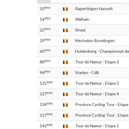
ème
10
Rapertingen-Hasselt
ème
14
Walhain
ème
22
Sinaai
ème
29
Mechelen-Bovelingen
ème
63
Huldenberg - Championnat de
ème
88
Tour de Namur - Etape 3
ème
96
Staden - CdB
ème
125
Tour de Namur - Etape 2
ème
127
Tour de Namur - Etape 4
ème
134
Province Cycling Tour - Etape
ème
137
Province Cycling Tour - Etape
ème
142
Tour de Namur - Etape 1