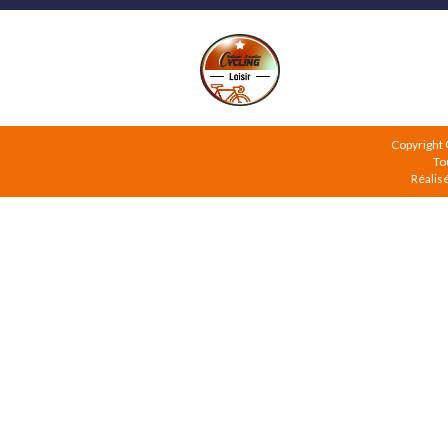
Copyright
To
Réalis