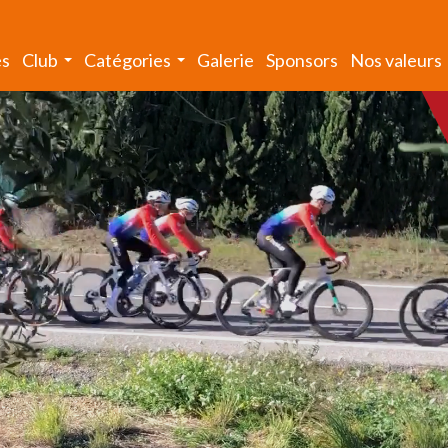
és
Club
Catégories
Galerie
Sponsors
Nos valeurs
...
...