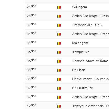
ème
25
Gullegem
ème
28
Arden Challenge - Class
ème
31
Profondeville - CdB
ème
34
Arden Challenge - Etape
ème
35
Maldegem
ème
36
Templeuve
ème
36
Romsée-Stavelot-Roms
ème
38
De Haan
ème
38
Herbeumont - Course d
ème
39
BZ Fruitroute
ème
39
Arden Challenge - Etape
ème
42
Triptyque Ardennais - E