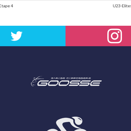
 Etape 4
U23-Elite