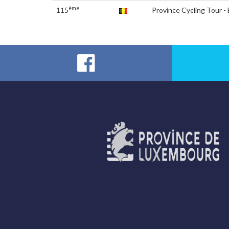
ème
115
Province Cycling Tour -