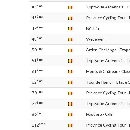
ème
43
Triptyque Ardennais - C
ème
45
Province Cycling Tour -
ème
47
Néchin
ème
48
Wevelgem
ème
50
Arden Challenge - Etape
ème
51
Triptyque Ardennais - E
ème
61
Monts & Châteaux Class
ème
62
Tour de Namur - Etape 
ème
70
Province Cycling Tour -
ème
77
Triptyque Ardennais - E
ème
86
Hastière - CdB
ème
112
Province Cycling Tour -