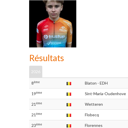
Résultats
2026
ème
8
Blaton - EDH
ème
19
Sint-Maria-Oudenhove
ème
21
Wetteren
ème
21
Flobecq
ème
23
Florennes