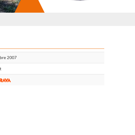
bre 2007
t