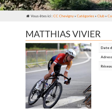
Vous êtes ici :
CC Chevigny
»
Catégories
»
Club
»
Co
MATTHIAS VIVIER
Date d
Adres
Réseau