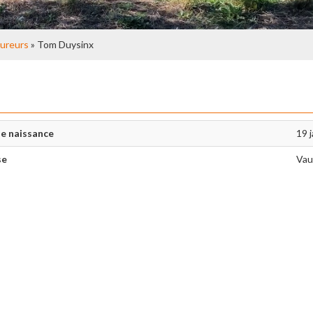
ureurs
» Tom Duysinx
e naissance
19 
se
Vau