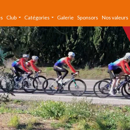
és
Club
Catégories
Galerie
Sponsors
Nos valeurs
...
...