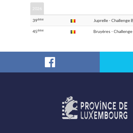
2026
ème
39
Juprelle - Challenge B
ème
45
Bruyères - Challenge 