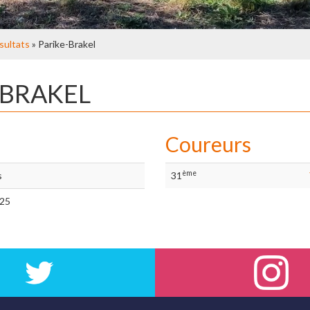
sultats
» Parike-Brakel
-BRAKEL
Coureurs
ème
s
31
/25