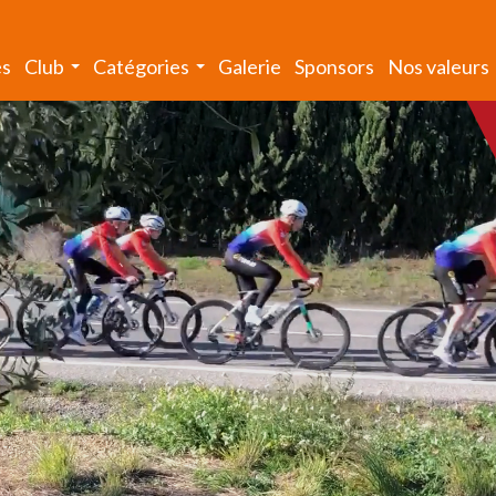
és
Club
Catégories
Galerie
Sponsors
Nos valeurs
...
...