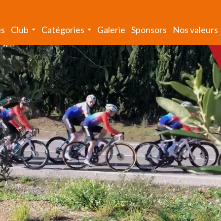
és
Club
Catégories
Galerie
Sponsors
Nos valeurs
...
...